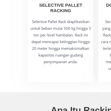
SELECTIVE PALLET
D
RACKING
Selective Pallet Rack diaplikasikan
Sec
untuk beban mulai 500 kg hingga 3
yang 
ton per level hambalan. Rack ini
Rack
dapat mencapai ketinggian hingga
cara 
20 meter hingga memaksimalkan
terl
kapasitas ruangan gudang
penyimpanan anda.
me
u
Apa Itu Rack