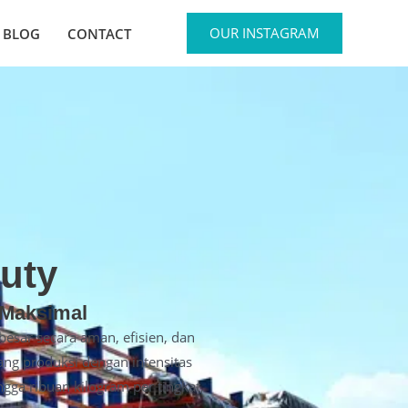
OUR INSTAGRAM
BLOG
CONTACT
uty
 Maksimal
sar secara aman, efisien, dan
rang produksi dengan intensitas
gga ribuan kilogram per tingkat,