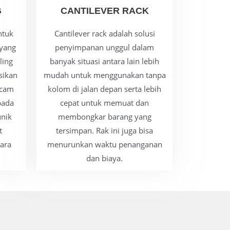
CANTILEVER RACK
G
Cantilever rack adalah solusi
ntuk
penyimpanan unggul dalam
yang
banyak situasi antara lain lebih
ling
mudah untuk menggunakan tanpa
asikan
kolom di jalan depan serta lebih
acam
cepat untuk memuat dan
 pada
membongkar barang yang
unik
tersimpan. Rak ini juga bisa
t
menurunkan waktu penanganan
ara
dan biaya.