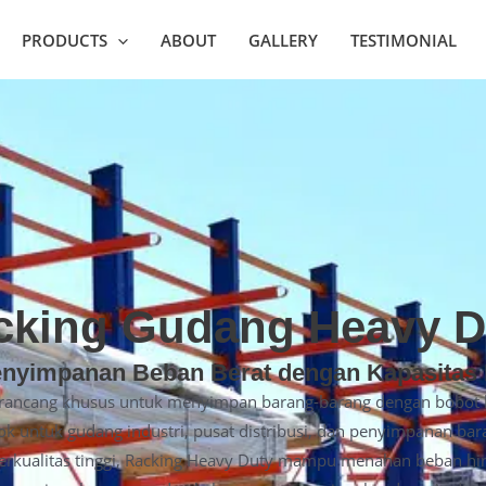
PRODUCTS
ABOUT
GALLERY
TESTIMONIAL
cking Gudang Heavy D
enyimpanan Beban Berat dengan Kapasitas
rancang khusus untuk menyimpan barang-barang dengan bobot be
ocok untuk gudang industri, pusat distribusi, dan penyimpanan ba
berkualitas tinggi, Racking Heavy Duty mampu menahan beban hin