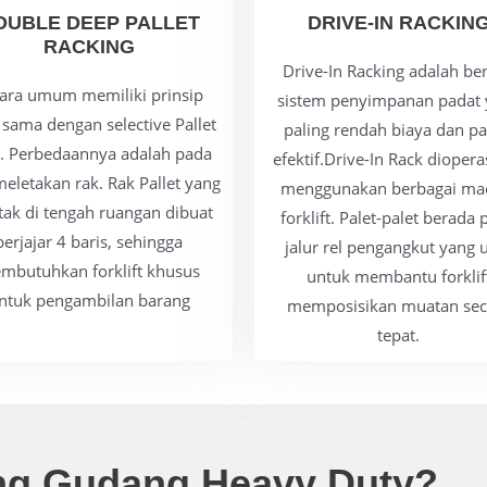
OUBLE DEEP PALLET
DRIVE-IN RACKIN
RACKING
Drive-In Racking adalah be
ara umum memiliki prinsip
sistem penyimpanan padat 
sama dengan selective Pallet
paling rendah biaya dan pa
. Perbedaannya adalah pada
efektif.Drive-In Rack dioper
meletakan rak. Rak Pallet yang
menggunakan berbagai m
etak di tengah ruangan dibuat
forklift. Palet-palet berada
berjajar 4 baris, sehingga
jalur rel pengangkut yang 
mbutuhkan forklift khusus
untuk membantu forklif
ntuk pengambilan barang
memposisikan muatan sec
tepat.
ing Gudang Heavy Duty?